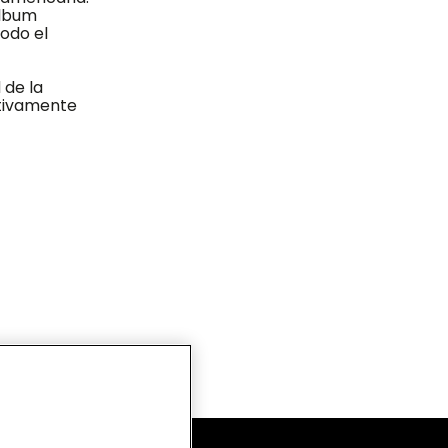
álbum
odo el
 de la
ctivamente