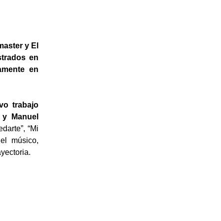
master y El
strados en
amente en
vo trabajo
 y Manuel
edarte”, “Mi
el músico,
ayectoria.