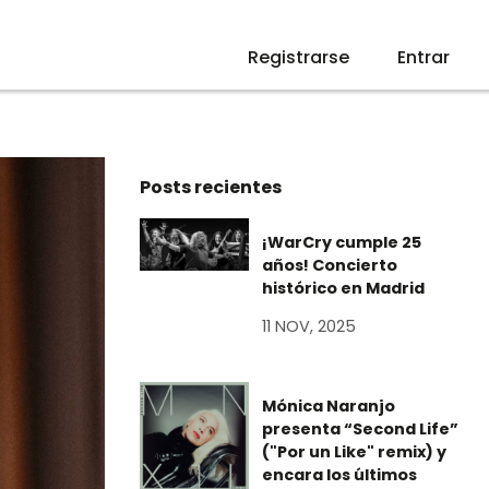
Registrarse
Entrar
Posts recientes
¡WarCry cumple 25
años! Concierto
histórico en Madrid
11 NOV, 2025
Mónica Naranjo
presenta “Second Life”
("Por un Like" remix) y
encara los últimos