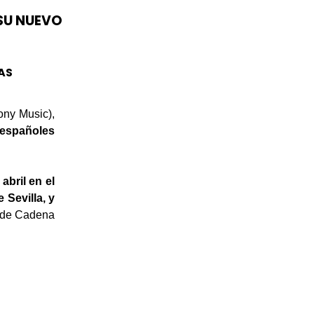
 SU NUEVO
AS
ony Music),
 españoles
abril en el
 Sevilla, y
o de Cadena