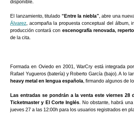
disponible.
El lanzamiento, titulado
“Entre la niebla”
, abre una nueva
Álvarez
, acompaña la propuesta conceptual del álbum, i
producción contará con
escenografía renovada, reperto
de la cita.
Formada en Oviedo en 2001, WarCry está integrada por Ví
Rafael Yugueros (batería) y Roberto García (bajo). A lo l
heavy metal en lengua española
, firmando algunos de l
Las entradas se pondrán a la venta este viernes 28 d
Ticketmaster y El Corte Inglés
. No obstante, habrá una
jueves 27 a las 12:00h para los usuarios registrados en pl