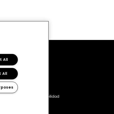
 All
 All
rposes
Declaración de Accesibilidad