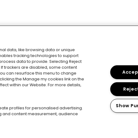
al data, like browsing data or unique
 enables tracking technologies to support
rocess data to provide. Selecting Reject
. If trackers are disabled, some content
Accept
You can resurface this menu to change
clicking the Manage my cookies link on the
Instagram
Facebook-f
Twitter
Youtube
Spotify
Envelope
ect within our Website. For more details,
Reject
Show Pu
ate profiles for personalised advertising.
ing and content measurement, audience
Contacto
Atención al cliente
Carta de sostenibilidad
© 2026 Planet Events – © 2026 Live Nation.