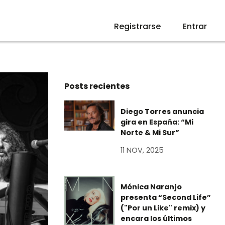
Registrarse
Entrar
Posts recientes
Diego Torres anuncia
gira en España: “Mi
Norte & Mi Sur”
11 NOV, 2025
Mónica Naranjo
presenta “Second Life”
("Por un Like" remix) y
encara los últimos