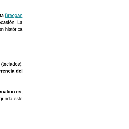
sta
Breogan
ocasión. La
n histórica
(teclados),
erencia del
nation.es,
egunda este