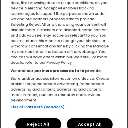
data, like browsing data or unique identifiers, on your
device. Selecting Accept All enables tracking
technologies to support the purposes shown under
we and our partners process data to provide.
Selecting Reject All or withdrawing your consent will
disable them. If trackers are disabled, some content
and ads you see may not be as relevant to you. You
can resurface this menu to change your choices or
withdraw consent at any time by clicking the Manage
my cookies link on the bottom of the webpage. Your
choices will have effect within our Website. For more
details, refer to our Privacy Policy.
We and our partners process data to provide:
Instagram
Facebook-f
Twitter
Youtube
Spotify
Envelope
Store and/or access information on a device. Create
profiles for personalised advertising. Personalised
advertising and content, advertising and content
measurement, audience research and services
development.
Política de Privacidad y Cookies
Contacto
List of Partners (vendors)
Atención al cliente
Carta de sostenibilidad
Declaración de Accesibilidad
Reject All
Accept All