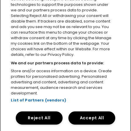
technologies to support the purposes shown under
we and our partners process data to provide.
Selecting Reject All or withdrawing your consent will
disable them. If trackers are disabled, some content
and ads you see may not be as relevant to you. You
can resurface this menu to change your choices or
withdraw consent at any time by clicking the Manage
my cookies link on the bottom of the webpage. Your
choices will have effect within our Website. For more
details, refer to our Privacy Policy.
We and our partners process data to provide:
Instagram
Facebook-f
Twitter
Youtube
Spotify
Envelope
Store and/or access information on a device. Create
profiles for personalised advertising. Personalised
advertising and content, advertising and content
measurement, audience research and services
development.
Política de Privacidad y Cookies
Contacto
List of Partners (vendors)
Atención al cliente
Carta de sostenibilidad
Declaración de Accesibilidad
Reject All
Accept All
© 2026 Planet Events – © 2026 Live Nation.